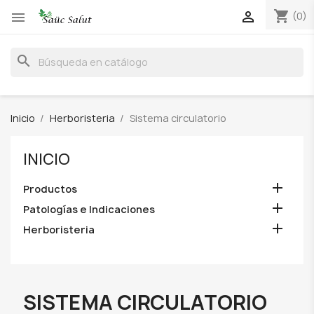
shopping_cart


(0)
search
Inicio
Herboristeria
Sistema circulatorio
INICIO

Productos

Patologías e Indicaciones

Herboristeria
SISTEMA CIRCULATORIO