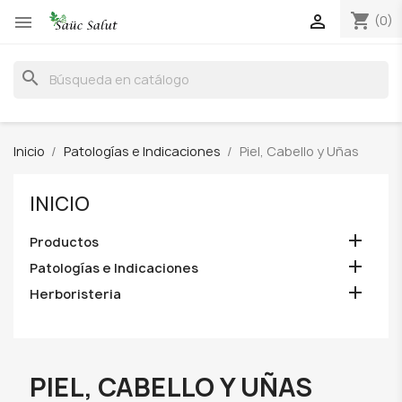
shopping_cart


(0)
search
Inicio
Patologías e Indicaciones
Piel, Cabello y Uñas
INICIO

Productos

Patologías e Indicaciones

Herboristeria
PIEL, CABELLO Y UÑAS