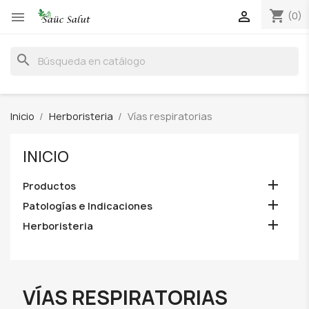
shopping_cart


(0)
search
Inicio
Herboristeria
Vías respiratorias
INICIO

Productos

Patologías e Indicaciones

Herboristeria
VÍAS RESPIRATORIAS