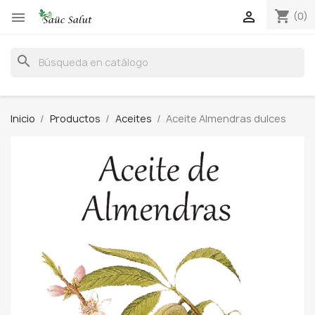
shopping_cart


(0)
search
Inicio
Productos
Aceites
Aceite Almendras dulces