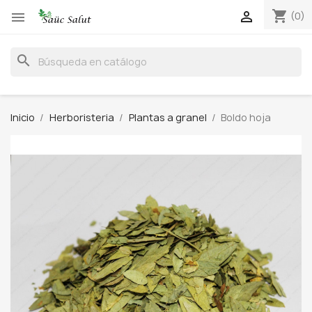
shopping_cart


(0)
search
Inicio
Herboristeria
Plantas a granel
Boldo hoja