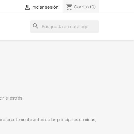
shopping_cart

Carrito
(0)
Iniciar sesión
search
ir el estrés
 preferentemente antes de las principales comidas,